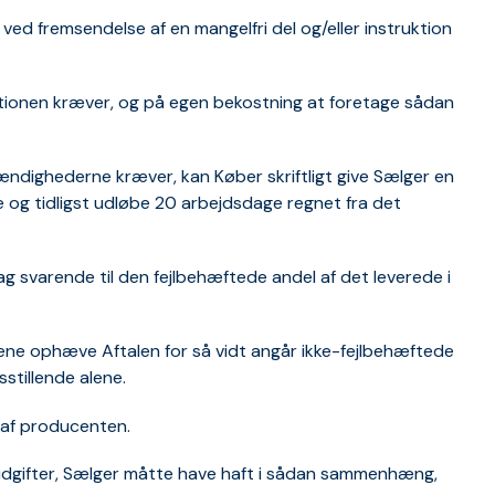
 ved fremsendelse af en mangelfri del og/eller instruktion
uationen kræver, og på egen bekostning at foretage sådan
tændighederne kræver, kan Køber skriftligt give Sælger en
ge og tidligst udløbe 20 arbejdsdage regnet fra det
lag svarende til den fejlbehæftede andel af det leverede i
lene ophæve Aftalen for så vidt angår ikke-fejlbehæftede
stillende alene.
 af producenten.
 de udgifter, Sælger måtte have haft i sådan sammenhæng,