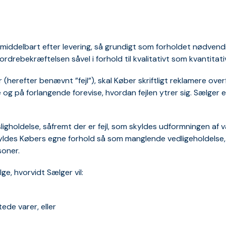
umiddelbart efter levering, så grundigt som forholdet nødvend
drebekræftelsen såvel i forhold til kvalitativt som kvantitati
er (herefter benævnt ”fejl”), skal Køber skriftligt reklamere ove
g på forlangende forevise, hvordan fejlen ytrer sig. Sælger er
isligholdelse, såfremt der er fejl, som skyldes udformningen 
m skyldes Købers egne forhold så som manglende vedligeholdelse
soner.
ge, hvorvidt Sælger vil:
tede varer, eller