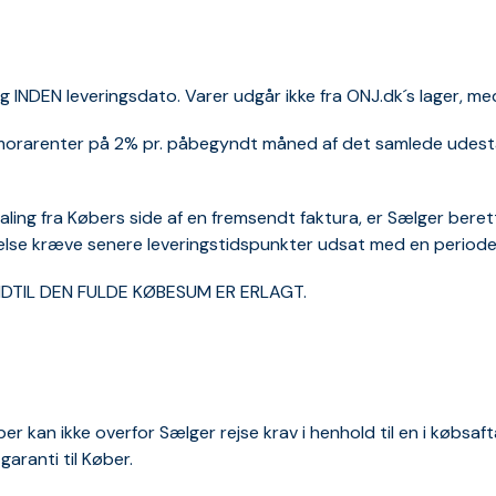
ag INDEN leveringsdato. Varer udgår ikke fra ONJ.dk´s lager, me
 morarenter på 2% pr. påbegyndt måned af det samlede udeståe
ling fra Købers side af en fremsendt faktura, er Sælger beretti
ndelse kræve senere leveringstidspunkter udsat med en periode
DTIL DEN FULDE KØBESUM ER ERLAGT.
er kan ikke overfor Sælger rejse krav i henhold til en i købsa
aranti til Køber.