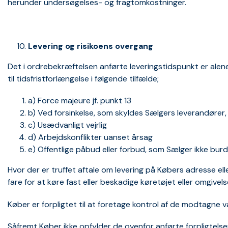
herunder undersøgelses- og fragtomkostninger.
Levering og risikoens overgang
Det i ordrebekræftelsen anførte leveringstidspunkt er alene 
til tidsfristforlængelse i følgende tilfælde;
a) Force majeure jf. punkt 13
b) Ved forsinkelse, som skyldes Sælgers leverandører,
c) Usædvanligt vejrlig
d) Arbejdskonflikter uanset årsag
e) Offentlige påbud eller forbud, som Sælger ikke bur
Hvor der er truffet aftale om levering på Købers adresse e
fare for at køre fast eller beskadige køretøjet eller omgivels
Køber er forpligtet til at foretage kontrol af de modtagne v
Såfremt Køber ikke opfylder de ovenfor anførte forpligtelser,