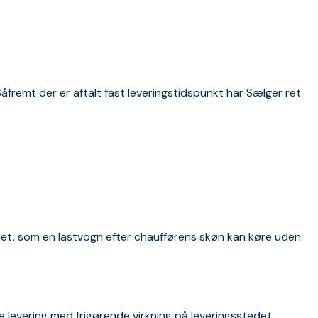
Såfremt der er aftalt fast leveringstidspunkt har Sælger ret
edet, som en lastvogn efter chaufførens skøn kan køre uden
ge levering med frigørende virkning på leveringsstedet,