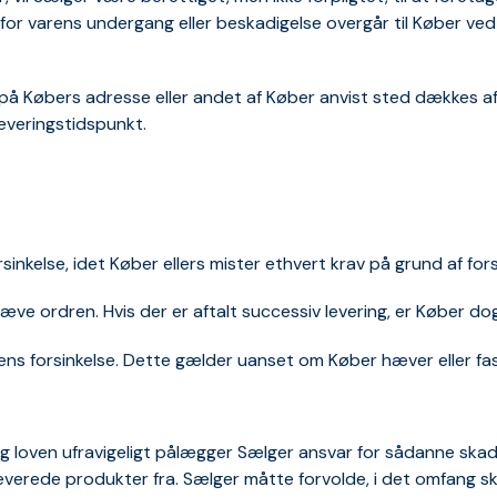
for varens undergang eller beskadigelse overgår til Køber ved
g på Købers adresse eller andet af Køber anvist sted dækkes a
leveringstidspunkt.
rsinkelse, idet Køber ellers mister ethvert krav på grund af for
t hæve ordren. Hvis der er aftalt successiv levering, er Køber d
erens forsinkelse. Dette gælder uanset om Køber hæver eller fa
ng loven ufravigeligt pålægger Sælger ansvar for sådanne skad
leverede produkter fra. Sælger måtte forvolde, i det omfang 