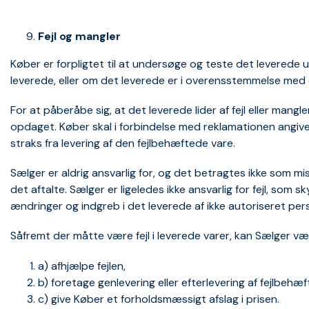
Fejl og mangler
Køber er forpligtet til at undersøge og teste det leverede 
leverede, eller om det leverede er i overensstemmelse med or
For at påberåbe sig, at det leverede lider af fejl eller mangl
opdaget. Køber skal i forbindelse med reklamationen angive o
straks fra levering af den fejlbehæftede vare.
Sælger er aldrig ansvarlig for, og det betragtes ikke som m
det aftalte. Sælger er ligeledes ikke ansvarlig for fejl, so
ændringer og indgreb i det leverede af ikke autoriseret per
Såfremt der måtte være fejl i leverede varer, kan Sælger væl
a) afhjælpe fejlen,
b) foretage genlevering eller efterlevering af fejlbehæf
c) give Køber et forholdsmæssigt afslag i prisen.