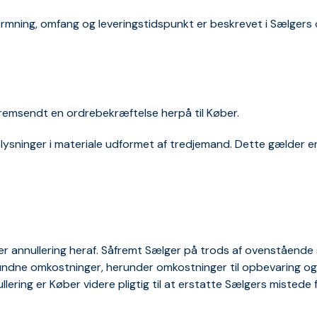
formning, omfang og leveringstidspunkt er beskrevet i Sælgers
fremsendt en ordrebekræftelse herpå til Køber.
oplysninger i materiale udformet af tredjemand. Dette gælder en
 eller annullering heraf. Såfremt Sælger på trods af ovenståend
bundne omkostninger, herunder omkostninger til opbevaring og 
llering er Køber videre pligtig til at erstatte Sælgers mistede 