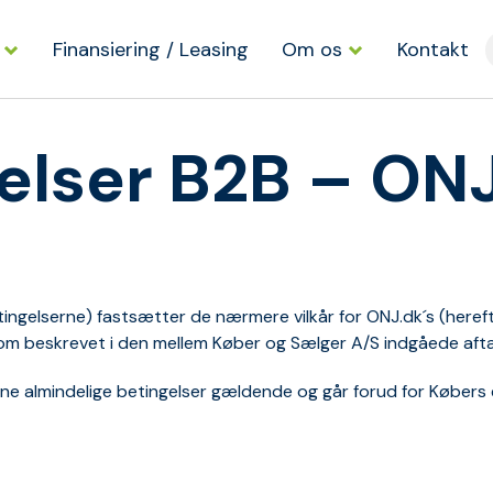
Finansiering / Leasing
Om os
Kontakt
elser B2B – ON
gelserne) fastsætter de nærmere vilkår for ONJ.dk´s (herefter
m beskrevet i den mellem Køber og Sælger A/S indgåede aftal
givne almindelige betingelser gældende og går forud for Købers 