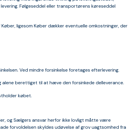
 levering. Følgeseddel eller transportørens køreseddel
f Køber, ligesom Køber dækker eventuelle omkostninger, der
sinkelsen. Ved mindre forsinkelse foretages efterlevering.
og alene berettiget til at hæve den forsinkede delleverance.
stholder købet.
er, og Sælgers ansvar herfor ikke lovligt måtte være
skade forvoldelsen skyldes udøvelse af grov uagtsomhed fra