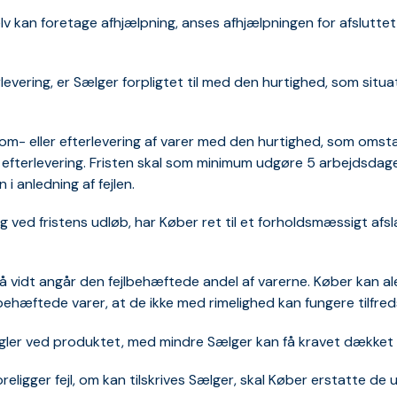
lv kan foretage afhjælpning, anses afhjælpningen for afsluttet
rlevering, er Sælger forpligtet til med den hurtighed, som sit
, om- eller efterlevering af varer med den hurtighed, som oms
ler efterlevering. Fristen skal som minimum udgøre 5 arbejdsda
i anledning af fejlen.
ng ved fristens udløb, har Køber ret til et forholdsmæssigt afs
så vidt angår den fejlbehæftede andel af varerne. Køber kan a
hæftede varer, at de ikke med rimelighed kan fungere tilfreds
angler ved produktet, med mindre Sælger kan få kravet dækket
 foreligger fejl, om kan tilskrives Sælger, skal Køber erstatte