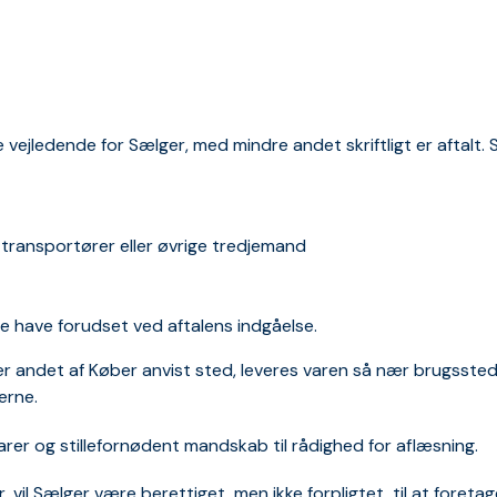
vejledende for Sælger, med mindre andet skriftligt er aftalt. 
 transportører eller øvrige tredjemand
de have forudset ved aftalens indgåelse.
ller andet af Køber anvist sted, leveres varen så nær brugsst
erne.
arer og stillefornødent mandskab til rådighed for aflæsning.
 vil Sælger være berettiget, men ikke forpligtet, til at foreta