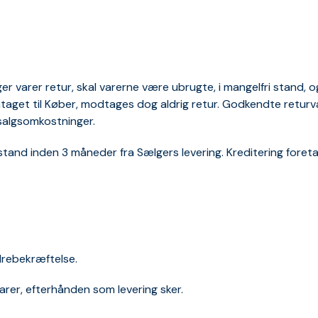
 varer retur, skal varerne være ubrugte, i mangelfri stand, og 
mtaget til Køber, modtages dog aldrig retur. Godkendte returv
salgsomkostninger.
stand inden 3 måneder fra Sælgers levering. Kreditering foreta
rdrebekræftelse.
varer, efterhånden som levering sker.