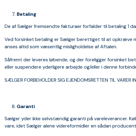
Betaling
De af Sælger fremsendte fakturaer forfalder til betaling 1 d
Ved forsinket betaling er Sælger berettiget til at opkræve
anses altid som væsentlig misligholdelse af Aftalen.
Såfremt der leveres løbende, og der foreligger forsinket beta
eller suspendere yderligere arbejde og/eller i denne forbi
SÆLGER FORBEHOLDER SIG EJENDOMSRETTEN TIL VARER IN
Garanti
Sælger yder ikke selvstændig garanti på vareleverancer. Køb
vare, idet Sælger alene videreformidler en sådan producentg