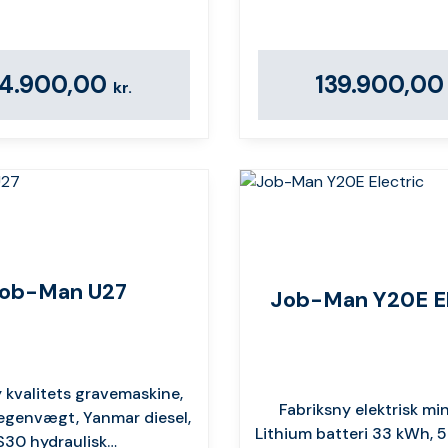
14.900,00
139.900,0
kr.
ob-Man U27
Job-Man Y20E El
 kvalitets gravemaskine,
Fabriksny elektrisk min
egenvægt, Yanmar diesel,
Lithium batteri 33 kWh, 5
S30 hydraulisk…