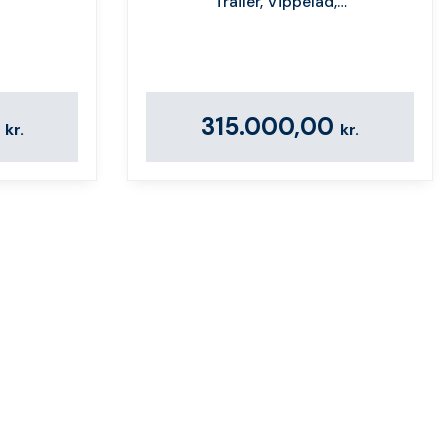
Trailer, Vippelad,…
0
315.000,00
kr.
kr.