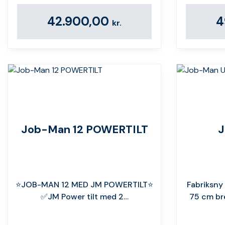
42.900,00
4
kr.
Job-Man 12 POWERTILT
J
⭐️JOB-MAN 12 MED JM POWERTILT⭐️
Fabriksny 
✅JM Power tilt med 2…
75 cm br