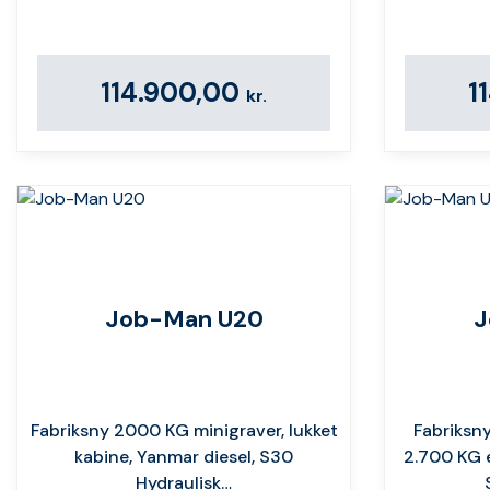
114.900,00
1
kr.
Job-Man U20
J
Fabriksny 2000 KG minigraver, lukket
Fabriksny
kabine, Yanmar diesel, S30
2.700 KG 
Hydraulisk…