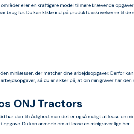
mråder eller en kraftigere model til mere krævende opgaver, ha
har brug for. Du kan klikke ind på produktbeskrivelserne til d
r den minilæsser, der matcher dine arbejdsopgaver. Derfor kan
arbejdsopgaver, så du er sikker på, at din minigraver har den r
hos ONJ Tractors
d har den til rådighed, men det er også muligt at lease en mi
ænset opgave. Du kan anmode om at
lease en minigraver lige her.