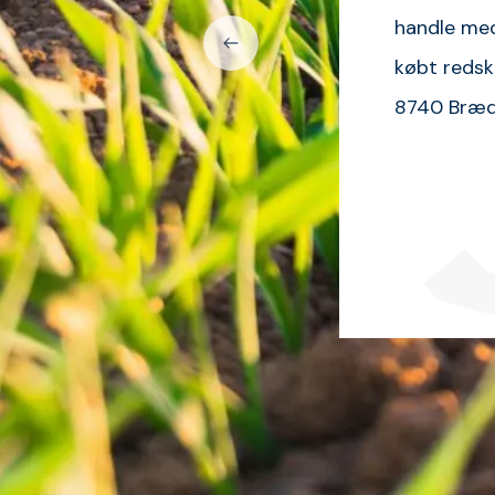
Ostler K3 Minilæsser
Vagn Åge Bach