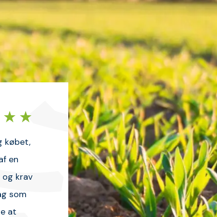
n service.
X 72 flis hugger af ONJ Traktorer. Jeg fik
l levering og fik den dag en fin gennem gang af
igtig meget de sidste mdr. og den lever