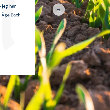
ntninger. Derfor anbefaler jeg gerne ONJ
ishugger BX72
Leif Frederiksen