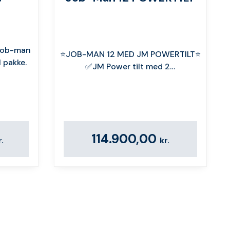
r
 Job-man
⭐️JOB-MAN 12 MED JM POWERTILT⭐️
 pakke.
✅JM Power tilt med 2…
114.900,00
r.
kr.