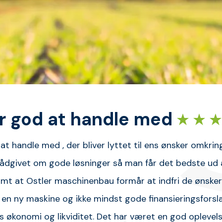
Godt køb og fi
Jeg har i vinter 2021 købt en B
oplyst hvornår den var klar ti
maskinen. Jeg har brugt den r