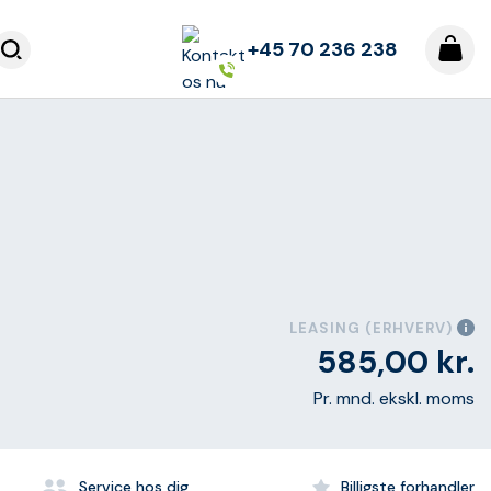
+45 70 236 238
LEASING (ERHVERV)
585,00
kr.
Pr. mnd. ekskl. moms
Service hos dig
Billigste forhandler