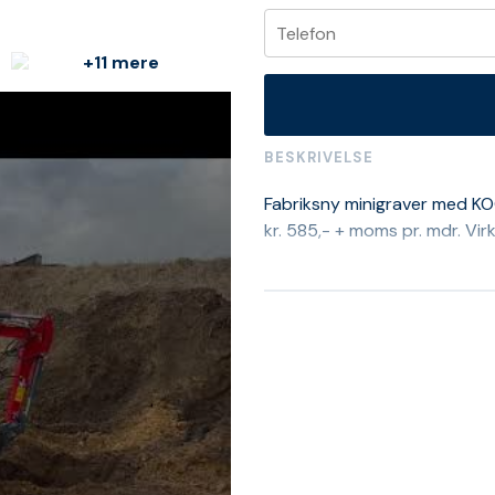
+11 mere
BESKRIVELSE
Fabriksny minigraver med KOO
kr. 585,- + moms pr. mdr. Vi