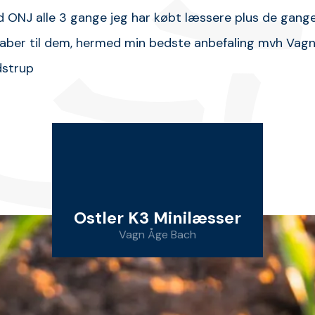
fuldstændig op til mine forve
Traktorer til andre.
Fl