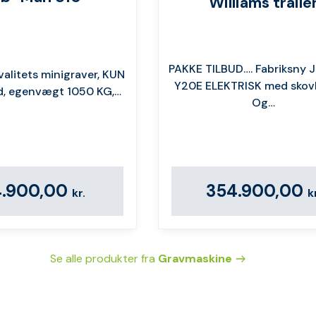
Williams traile
PAKKE TILBUD…. Fabriksny
valitets minigraver, KUN
Y20E ️️ELEKTRISK med skovl
d, egenvægt 1050 KG,…
Og…
4.900,00
354.900,00
kr.
k
Se alle produkter fra
Gravmaskine