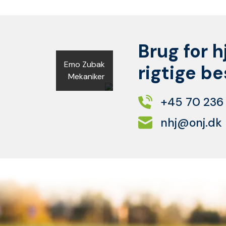
Brug for h
Emo Zubak
rigtige b
Mekaniker
+45 70 236
nhj@onj.dk