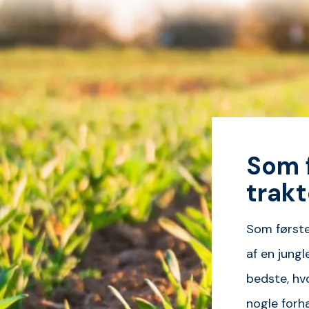
Som 
trakt
Som første
af en jungl
bedste, hvo
nogle forh