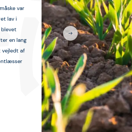
, måske var
et lav i
 blevet
ter en lang
 vejledt af
ontlæsser
Ostle