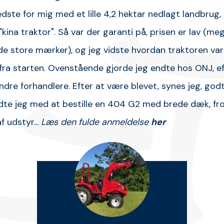
edste for mig med et lille 4,2 hektar nedlagt landbrug
"kina traktor". Så var der garanti på, prisen er lav (meg
 de store mærker), og jeg vidste hvordan traktoren var
fra starten. Ovenstående gjorde jeg endte hos ONJ, ef
dre forhandlere. Efter at være blevet, synes jeg, godt
dte jeg med at bestille en 404 G2 med brede dæk, fr
f udstyr...
Læs den fulde anmeldelse
her