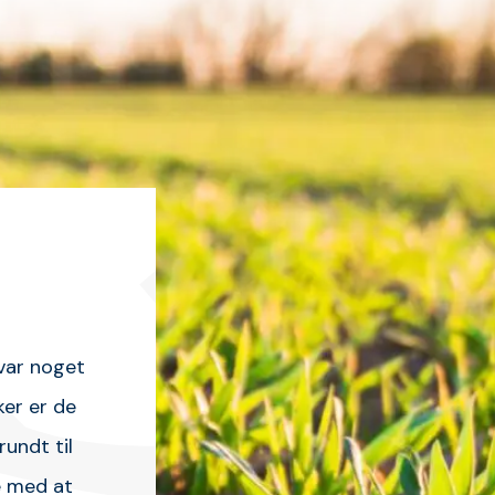
 var noget
ker er de
rundt til
e med at