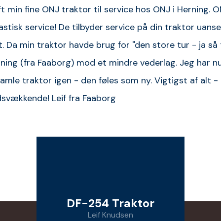
t min fine ONJ traktor til service hos ONJ i Herning. O
astisk service! De tilbyder service på din traktor uans
t. Da min traktor havde brug for "den store tur - ja s
rning (fra Faaborg) mod et mindre vederlag. Jeg har n
gamle traktor igen - den føles som ny. Vigtigst af alt -
idsvækkende! Leif fra Faaborg
DF-254 Traktor
Leif Knudsen