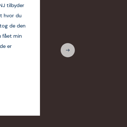
NJ tilbyder
et hvor du
å tog de den
u fået min
 de er
Mini