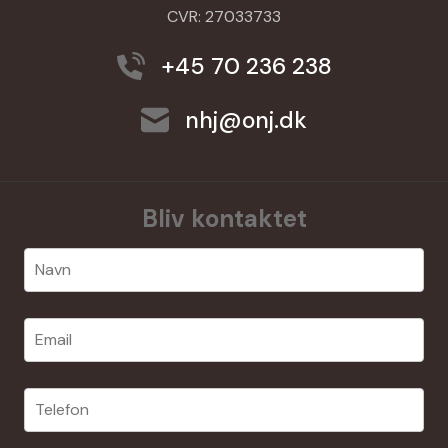
CVR: 27033733
+45 70 236 238
nhj@onj.dk
Bliv kontaktet