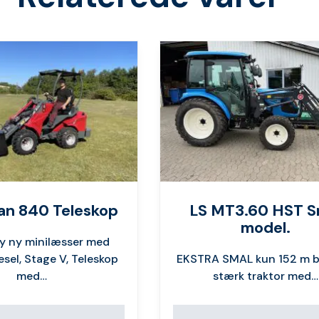
n 840 Teleskop
LS MT3.60 HST S
model.
ny ny minilæsser med
sel, Stage V, Teleskop
EKSTRA SMAL kun 152 m b
med…
stærk traktor med…