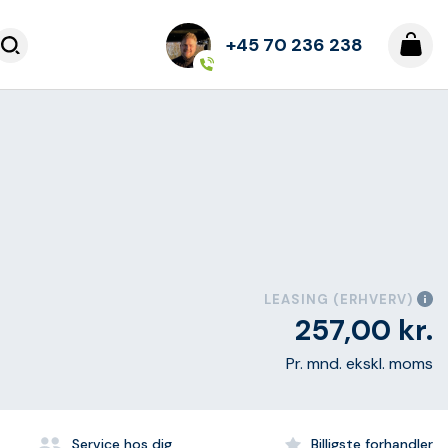
+45 70 236 238
LEASING (ERHVERV)
257,00
kr.
Pr. mnd. ekskl. moms
Service hos dig
Billigste forhandler