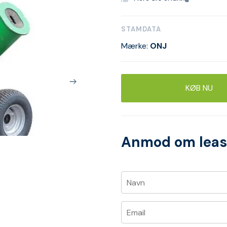
STAMDATA
Mærke:
ONJ
KØB NU
Anmod om leas