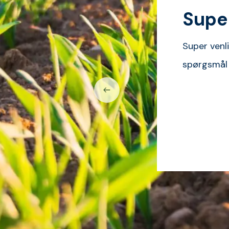
Supe
Super venl
spørgsmål 
-1500