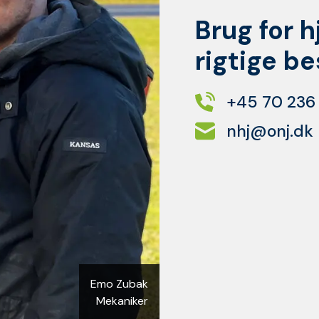
Brug for h
rigtige b
+45 70 236
nhj@onj.dk
Emo Zubak
Mekaniker