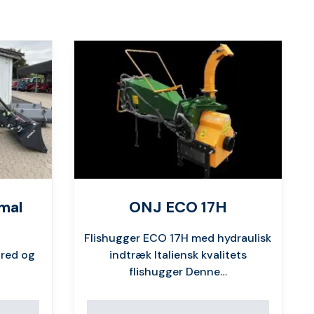
mal
ONJ ECO 17H
Flishugger ECO 17H med hydraulisk
red og
indtræk Italiensk kvalitets
flishugger Denne…