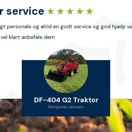
r service
igt personale og altid en godt service og god hjælp v
vel klart anbefale dem
DF-404 G2 Traktor
Benjamin Jensen