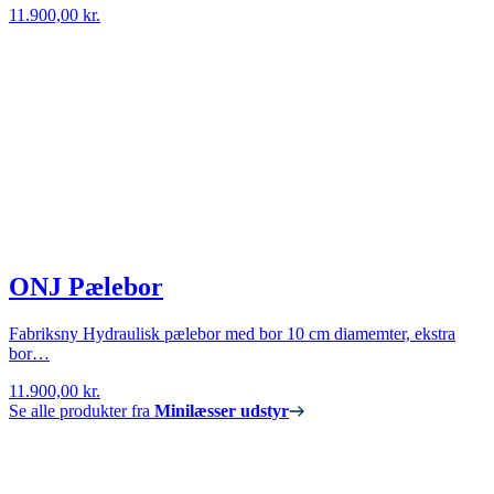
11.900,00
kr.
ONJ Pælebor
Fabriksny Hydraulisk pælebor med bor 10 cm diamemter, ekstra
bor…
11.900,00
kr.
Se alle produkter fra
Minilæsser udstyr