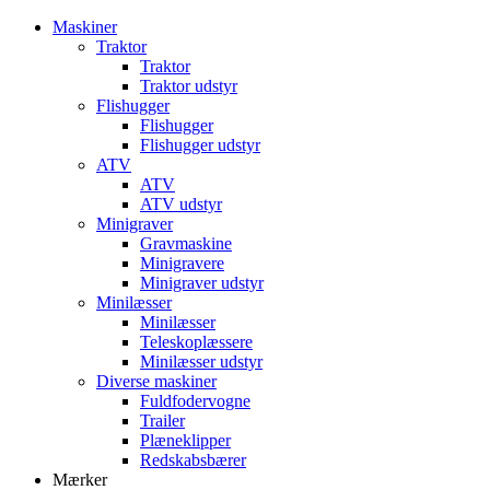
Maskiner
Traktor
Traktor
Traktor udstyr
Flishugger
Flishugger
Flishugger udstyr
ATV
ATV
ATV udstyr
Minigraver
Gravmaskine
Minigravere
Minigraver udstyr
Minilæsser
Minilæsser
Teleskoplæssere
Minilæsser udstyr
Diverse maskiner
Fuldfodervogne
Trailer
Plæneklipper
Redskabsbærer
Mærker