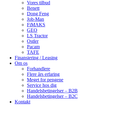
Vores tilbud
Benett
Dong Feng
Job-Man
FiMAKS
GEO
LS Tractor
Ostler
Pacam
TAFE
Finansiering / Leasing
Om os
Forhandlere
Flere års erfaring
Meget for pengene
Service hos dig
Handelsbetingelser – B2B
Handelsbetingelser – B2C
Kontakt