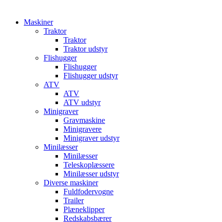
Maskiner
Traktor
Traktor
Traktor udstyr
Flishugger
Flishugger
Flishugger udstyr
ATV
ATV
ATV udstyr
Minigraver
Gravmaskine
Minigravere
Minigraver udstyr
Minilæsser
Minilæsser
Teleskoplæssere
Minilæsser udstyr
Diverse maskiner
Fuldfodervogne
Trailer
Plæneklipper
Redskabsbærer