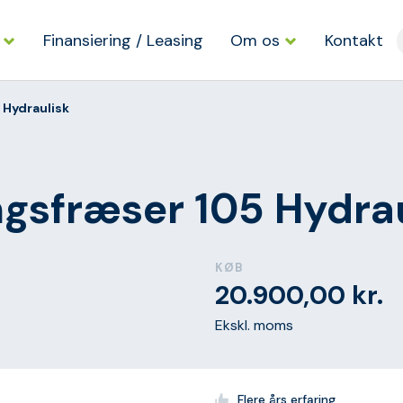
Finansiering / Leasing
Om os
Kontakt
Hydraulisk
gsfræser 105 Hydrau
KØB
20.900,00
kr.
Ekskl. moms
Flere års erfaring