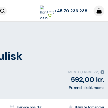
+45 70 236 238
lisk
LEASING (ERHVERV)
592,00
kr.
Pr. mnd. ekskl. moms
Service hos dig
Billigste forhandler