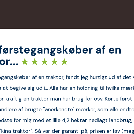
førstegangskøber af en
or...
gangskøber af en traktor, fandt jeg hurtigt ud af det
e at begive sig ud i... Alle har en holdning til hvilke mær
r kraftig en traktor man har brug for osv. Kørte først 
andlere af brugte "anerkendte" mærker, som alle endt
edste for mig med et lille 4,2 hektar nedlagt landbrug
"kina traktor". Så var der garanti på, prisen er lav (meg