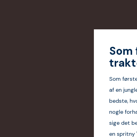
Som 
trakt
Som første
af en jungl
bedste, hvo
nogle forh
sige det b
en spritny 