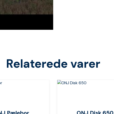
Relaterede varer
NJ Pælebor
ONJ Disk 650