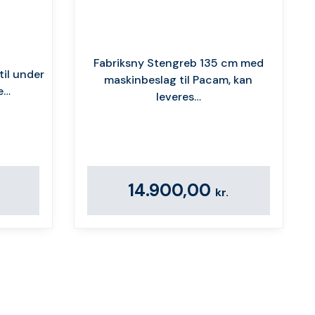
Fabriksny Stengreb 135 cm med
til under
maskinbeslag til Pacam, kan
e…
leveres…
14.900,00
kr.