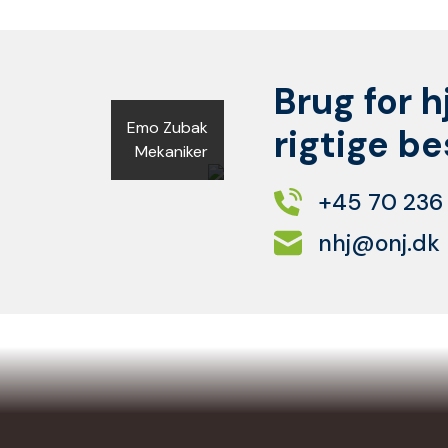
Brug for h
Emo Zubak
rigtige b
Mekaniker
+45 70 236
nhj@onj.dk