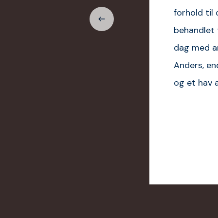
forhold til
behandlet 
dag med an
Anders, en
og et hav a
ktor
n