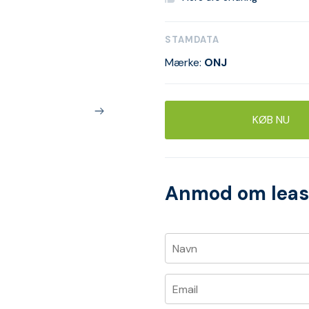
STAMDATA
Mærke:
ONJ
KØB NU
Anmod om leas