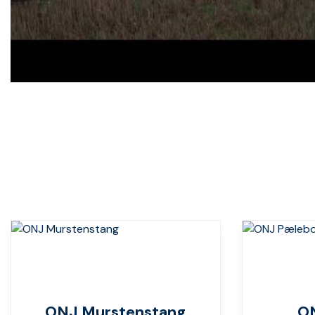
ONJ Murstenstang
O