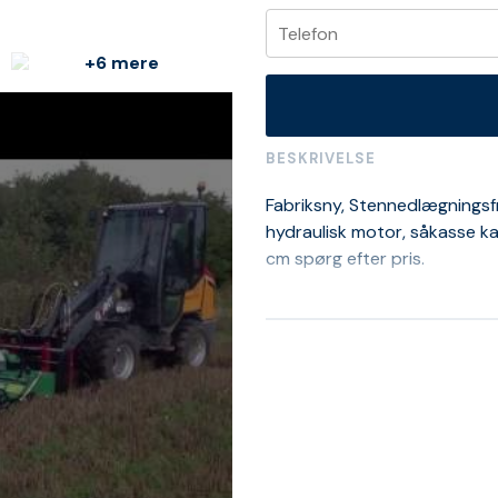
+6 mere
BESKRIVELSE
Fabriksny, Stennedlægningsf
hydraulisk motor, såkasse kan
cm spørg efter pris.