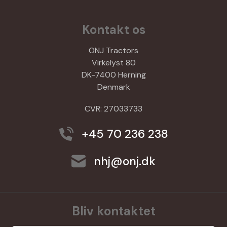
Kontakt os
ONJ Tractors
Virkelyst 80
DK-7400 Herning
Denmark
CVR: 27033733
+45 70 236 238
nhj@onj.dk
Bliv kontaktet