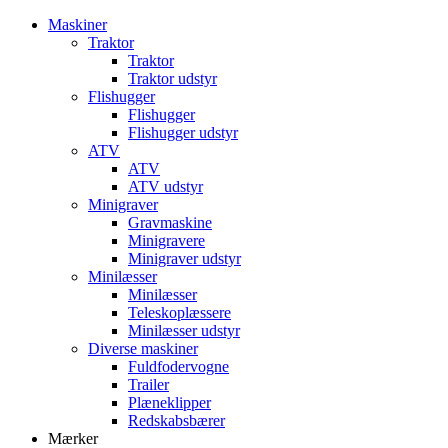
Maskiner
Traktor
Traktor
Traktor udstyr
Flishugger
Flishugger
Flishugger udstyr
ATV
ATV
ATV udstyr
Minigraver
Gravmaskine
Minigravere
Minigraver udstyr
Minilæsser
Minilæsser
Teleskoplæssere
Minilæsser udstyr
Diverse maskiner
Fuldfodervogne
Trailer
Plæneklipper
Redskabsbærer
Mærker