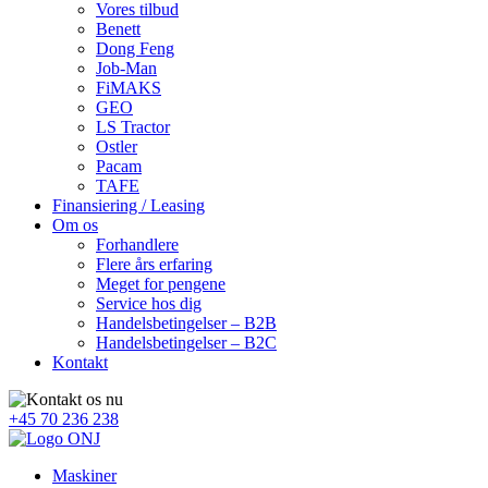
Vores tilbud
Benett
Dong Feng
Job-Man
FiMAKS
GEO
LS Tractor
Ostler
Pacam
TAFE
Finansiering / Leasing
Om os
Forhandlere
Flere års erfaring
Meget for pengene
Service hos dig
Handelsbetingelser – B2B
Handelsbetingelser – B2C
Kontakt
+45 70 236 238
Maskiner