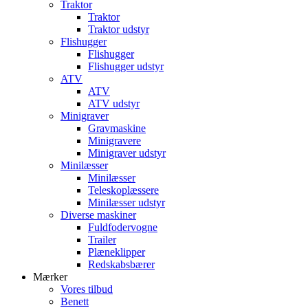
Traktor
Traktor
Traktor udstyr
Flishugger
Flishugger
Flishugger udstyr
ATV
ATV
ATV udstyr
Minigraver
Gravmaskine
Minigravere
Minigraver udstyr
Minilæsser
Minilæsser
Teleskoplæssere
Minilæsser udstyr
Diverse maskiner
Fuldfodervogne
Trailer
Plæneklipper
Redskabsbærer
Mærker
Vores tilbud
Benett