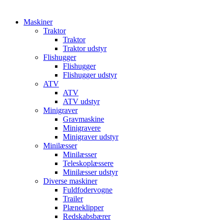
Maskiner
Traktor
Traktor
Traktor udstyr
Flishugger
Flishugger
Flishugger udstyr
ATV
ATV
ATV udstyr
Minigraver
Gravmaskine
Minigravere
Minigraver udstyr
Minilæsser
Minilæsser
Teleskoplæssere
Minilæsser udstyr
Diverse maskiner
Fuldfodervogne
Trailer
Plæneklipper
Redskabsbærer