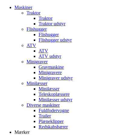
Maskiner
Traktor
Traktor
Traktor udstyr
Flishugger
Flishugger
Flishugger udstyr
ATV
ATV
ATV udstyr
Minigraver
Gravmaskine
Minigravere
Minigraver udstyr
Minilæsser
Minilæsser
Teleskoplæssere
Minilæsser udstyr
Diverse maskiner
Fuldfodervogne
Trailer
Plæneklipper
Redskabsbærer
Mærker