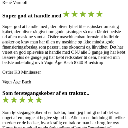
René Varntoft
Super god at handle med
Super god at handle med , der bliver lyttet til ens ønsker omkring
købet, der bliver rådgivet om gode løsninger så man får det bedste
ud af en maskine samt at Ostler maschinenbau formår at indfri de
ønsker og krav man har til en ny maskine og ikke mindst gode
finansieringsforslag som passer i ens økonomi og likviditet. Det har
været en god oplevelse at handle med ONJ alle 3 gange jeg har købt
læssere plus de gange jeg har købt redskaber til dem, hermed min
bedste anbefaling mvh Vagn Åge Bach 8740 Brædstrup
Ostler K3 Minilæsser
Vagn Åge Bach
Som førstegangskøber af en traktor...
Som førstegangskøber af en traktor, fandt jeg hurtigt ud af det var
noget af en jungle at begive sig ud i... Alle har en holdning til hvilke
mærker er de bedste, hvor kraftig en traktor man har brug for osv.
Kørte først rundt til nogle forhandlere af brugte "anerkendte"