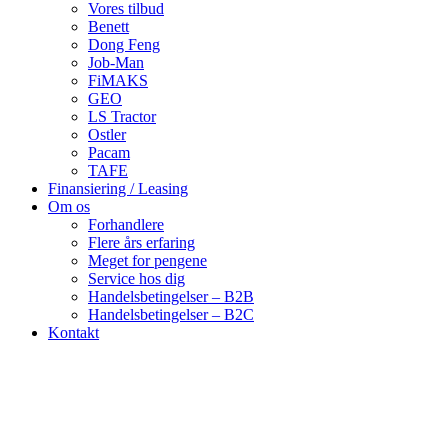
Vores tilbud
Benett
Dong Feng
Job-Man
FiMAKS
GEO
LS Tractor
Ostler
Pacam
TAFE
Finansiering / Leasing
Om os
Forhandlere
Flere års erfaring
Meget for pengene
Service hos dig
Handelsbetingelser – B2B
Handelsbetingelser – B2C
Kontakt