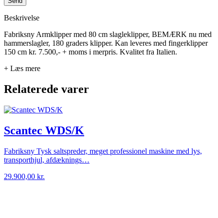
Beskrivelse
Fabriksny Armklipper med 80 cm slagleklipper, BEMÆRK nu med
hammerslagler, 180 graders klipper. Kan leveres med fingerklipper
150 cm kr. 7.500,- + moms i merpris. Kvalitet fra Italien.
+ Læs mere
Relaterede varer
Scantec WDS/K
Fabriksny Tysk saltspreder, meget professionel maskine med lys,
transporthjul, afdæknings…
29.900,00
kr.