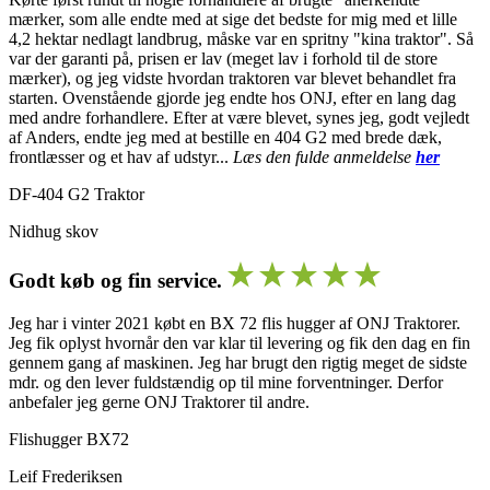
mærker, som alle endte med at sige det bedste for mig med et lille
4,2 hektar nedlagt landbrug, måske var en spritny "kina traktor". Så
var der garanti på, prisen er lav (meget lav i forhold til de store
mærker), og jeg vidste hvordan traktoren var blevet behandlet fra
starten. Ovenstående gjorde jeg endte hos ONJ, efter en lang dag
med andre forhandlere. Efter at være blevet, synes jeg, godt vejledt
af Anders, endte jeg med at bestille en 404 G2 med brede dæk,
frontlæsser og et hav af udstyr...
Læs den fulde anmeldelse
her
DF-404 G2 Traktor
Nidhug skov
Godt køb og fin service.
Jeg har i vinter 2021 købt en BX 72 flis hugger af ONJ Traktorer.
Jeg fik oplyst hvornår den var klar til levering og fik den dag en fin
gennem gang af maskinen. Jeg har brugt den rigtig meget de sidste
mdr. og den lever fuldstændig op til mine forventninger. Derfor
anbefaler jeg gerne ONJ Traktorer til andre.
Flishugger BX72
Leif Frederiksen