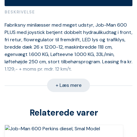
BESKRIVELSE
Fabriksny minilæsser med meget udstyr, Job-Man 600
PLUS med joystick betjent dobbelt hydraulikudtag i front,
fri retur, flowregulator til fremdrift, LED lys og trafiklys,
bredde dæk 26 x 12.00-12, maskinbredde 118 cm,
egenvægt 1.600 KG, Løfteevne 1.000 KG, 33L/min,
løftehøjde 250 cm, stort tilbehørsprogram. Leasing fra kr.
1.129,- + moms pr. mdr. 12 km/t.
+ Læs mere
Relaterede varer