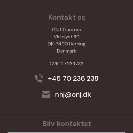
Kontakt os
ONJ Tractors
Virkelyst 80
DK-7400 Herning
Denmark
CVR: 27033733
+45 70 236 238
nhj@onj.dk
Bliv kontaktet