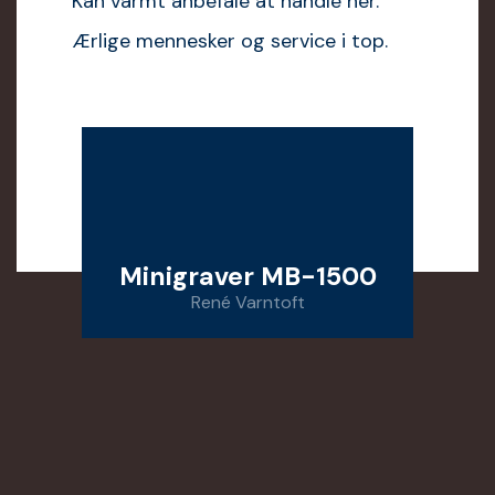
Kan varmt anbefale at handle her.
Ærlige mennesker og service i top.
Minigraver MB-1500
René Varntoft