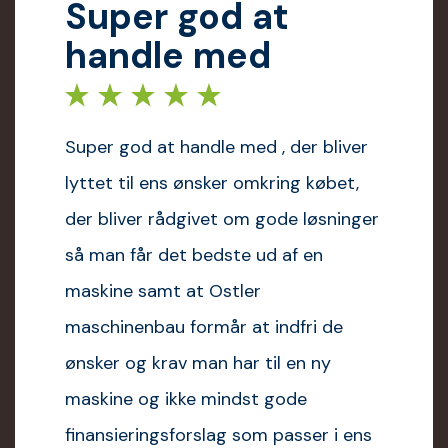
uper god at
andle med
er god at handle med , der bliver
tet til ens ønsker omkring købet,
 bliver rådgivet om gode løsninger
Sup
man får det bedste ud af en
kine samt at Ostler
chinenbau formår at indfri de
Super 
ker og krav man har til en ny
godt s
kine og ikke mindst gode
spørgs
ansieringsforslag som passer i ens