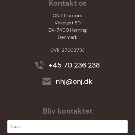
Kontakt os
ONJ Tractors
Virkelyst 80
DK-7400 Herning
Denmark
CVR: 27033733
+45 70 236 238
nhj@onj.dk
Bliv kontaktet